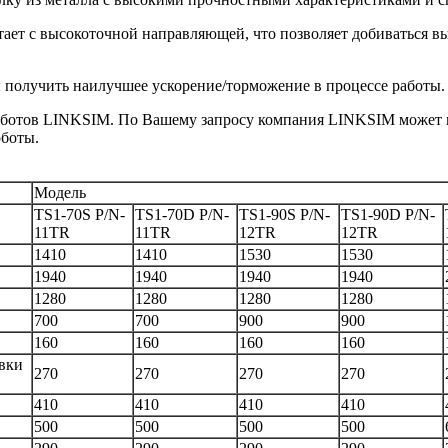
ает с высокоточной направляющей, что позволяет добиваться вы
ы получить наилучшее ускорение/торможение в процессе работы.
оботов LINKSIM. По Вашему запросу компания LINKSIM может п
оботы.
Модель
TS1-70S P/N-
TS1-70D P/N-
TS1-90S P/N-
TS1-90D P/N-
11TR
11TR
12TR
12TR
1410
1410
1530
1530
1940
1940
1940
1940
1280
1280
1280
1280
700
700
900
900
160
160
160
160
овки
270
270
270
270
410
410
410
410
500
500
500
500