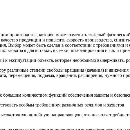
зации производства, которое может заменить тяжелый физический
ачество продукции и повысить скорость производства, снизить 
ия. Выбор может быть сделан в соответствии с требованиями и
спользоваться для вставки, выемки, штабелирования и т.д. и при
аний к эксплуатации объекта, которые необходимо выдерживать,
ру различные степени свободы вращения (качания) и движения 
ата, перемещения, подъема, вращения, расширения, нужного пр
с большим количеством функций обеспечения защиты и безопасн
тствовать особым требованиям различных режимов и захватов
высокоточную линейную направляющую, что позволяет добиватьс
алку из металла с высокими прочностными характеристиками и 