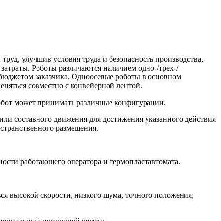
 труд, улучшив условия труда и безопасность производства,
затраты. Роботы различаются наличием одно-/трех-/
 бюджетом заказчика. Одноосевые роботы в основном
меняться совместно с конвейерной лентой.
 робот может принимать различные конфигурации.
или составного движения для достижения указанного действия
остранственного размещения.
ости работающего оператора и термопластавтомата.
я высокой скорости, низкого шума, точного положения,
специальный приводной ремень