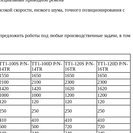
сокой скорости, низкого шума, точного позиционирования с
редложить роботы под любые производственные задачи, в том
TT1-100S P/N-
TT1-100D P/N-
TT1-120S P/N-
TT1-120D P/N-
14TR
14TR
16TR
16TR
1550
1650
1650
1650
2100
2100
2300
2300
1420
1420
1620
1620
1000
1000
1200
1200
120
120
120
120
250
250
250
250
410
410
410
410
600
500
720
720