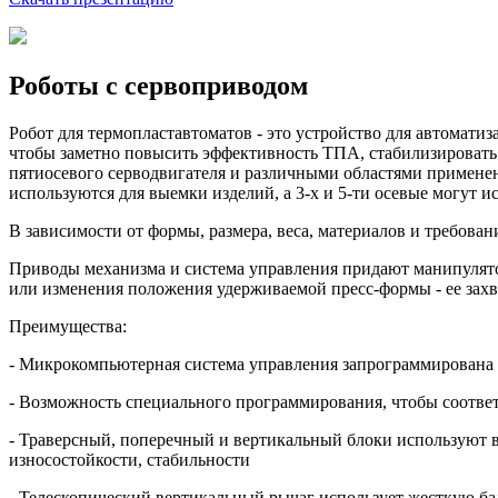
Роботы с сервоприводом
Робот для термопластавтоматов - это устройство для автомати
чтобы заметно повысить эффективность TПA, стабилизировать к
пятиосевого серводвигателя и различными областями применен
используются для выемки изделий, а 3-x и 5-ти осевые могут и
В зависимости от формы, размера, веса, материалов и требов
Приводы механизма и система управления придают манипулято
или изменения положения удерживаемой пресс-формы - ее захв
Преимущества:
- Микрокомпьютерная система управления запрограммирована 
- Возможность специального программирования, чтобы соотве
- Траверсный, поперечный и вертикальный блоки используют 
износостойкости, стабильности
- Телескопический вертикальный рычаг использует жесткую б